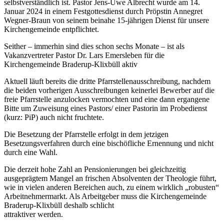
selbstverständlich ist. Pastor Jens-Uwe Albrecht wurde am 14.
Januar 2024 in einem Festgottesdienst durch Pröpstin Annegret
Wegner-Braun von seinem beinahe 15-jährigen Dienst für unsere
Kirchengemeinde entpflichtet.
Seither – immerhin sind dies schon sechs Monate – ist als
Vakanzvertreter Pastor Dr. Lars Emersleben für die
Kirchengemeinde Braderup-Klixbüll aktiv
Aktuell läuft bereits die dritte Pfarrstellenausschreibung, nachdem
die beiden vorherigen Ausschreibungen keinerlei Bewerber auf die
freie Pfarrstelle anzulocken vermochten und eine dann ergangene
Bitte um Zuweisung eines Pastors/ einer Pastorin im Probedienst
(kurz: PiP) auch nicht fruchtete.
Die Besetzung der Pfarrstelle erfolgt in dem jetzigen
Besetzungsverfahren durch eine bischöfliche Ernennung und nicht
durch eine Wahl.
Die derzeit hohe Zahl an Pensionierungen bei gleichzeitig
ausgeprägtem Mangel an frischen Absolventen der Theologie führt,
wie in vielen anderen Bereichen auch, zu einem wirklich „robusten“
Arbeitnehmermarkt. Als Arbeitgeber muss die Kirchengemeinde
Braderup-Klixbüll deshalb schlicht
attraktiver werden.