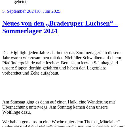
gebetet.“
Veröffentlicht
5. September 2024
10. Juni 2025
am
Neues von den „Braderuper Luchsen“ –
Sommerlager 2024
Das Highlight jeden Jahres ist immer das Sommerlager. In diesem
Jahr waren wir zusammen mit den Niebüller Schwalben auf einem
Pfadfindergelände nahe Itzehoe. Bereits am letzten Schultag sind
unsere Sippen dorthin gefahren und haben den Lagerplatz
vorbereitet und Zelte aufgebaut.
Am Samstag ging es dann auf einen Hajk, eine Wanderung mit
Übernachtung unterwegs. Am Sonntag kamen dann unsere
Wölflinge dazu.
Wir haben gemeinsam eine Woche unter dem Thema „Mittelalter“
verbracht und dabei viel selbst hergestellt, gewebt, gebastelt, gelernt,