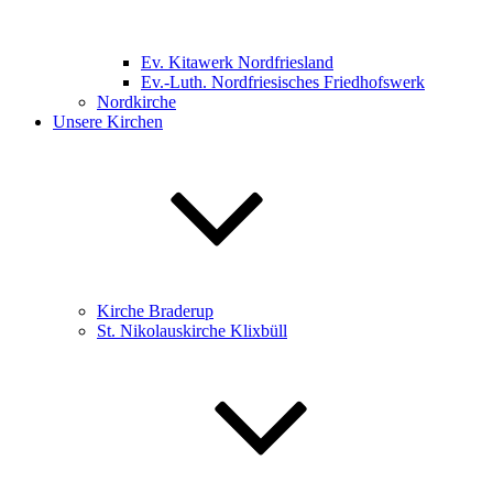
Ev. Kitawerk Nordfriesland
Ev.-Luth. Nordfriesisches Friedhofswerk
Nordkirche
Unsere Kirchen
Kirche Braderup
St. Nikolauskirche Klixbüll