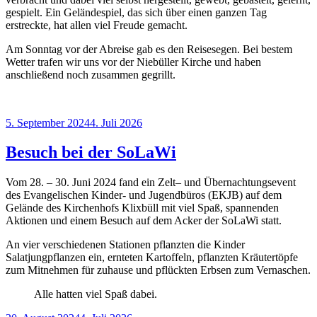
gespielt. Ein Geländespiel, das sich über einen ganzen Tag
erstreckte, hat allen viel Freude gemacht.
Am Sonntag vor der Abreise gab es den Reisesegen. Bei bestem
Wetter trafen wir uns vor der Niebüller Kirche und haben
anschließend noch zusammen gegrillt.
Veröffentlicht
5. September 2024
4. Juli 2026
am
Besuch bei der SoLaWi
Vom 28. – 30. Juni 2024 fand ein Zelt– und Übernachtungsevent
des Evangelischen Kinder- und Jugendbüros (EKJB) auf dem
Gelände des Kirchenhofs Klixbüll mit viel Spaß, spannenden
Aktionen und einem Besuch auf dem Acker der SoLaWi statt.
An vier verschiedenen Stationen pflanzten die Kinder
Salatjungpflanzen ein, ernteten Kartoffeln, pflanzten Kräutertöpfe
zum Mitnehmen für zuhause und pflückten Erbsen zum Vernaschen.
Alle hatten viel Spaß dabei.