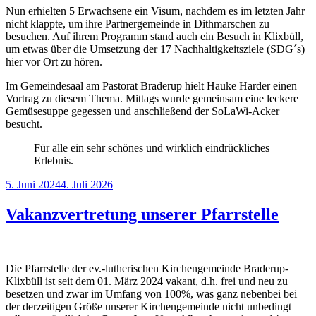
Nun erhielten 5 Erwachsene ein Visum, nachdem es im letzten Jahr
nicht klappte, um ihre Partnergemeinde in Dithmarschen zu
besuchen. Auf ihrem Programm stand auch ein Besuch in Klixbüll,
um etwas über die Umsetzung der 17 Nachhaltigkeitsziele (SDG´s)
hier vor Ort zu hören.
Im Gemeindesaal am Pastorat Braderup hielt Hauke Harder einen
Vortrag zu diesem Thema. Mittags wurde gemeinsam eine leckere
Gemüsesuppe gegessen und anschließend der SoLaWi-Acker
besucht.
Für alle ein sehr schönes und wirklich eindrückliches
Erlebnis.
Veröffentlicht
5. Juni 2024
4. Juli 2026
am
Vakanzvertretung unserer Pfarrstelle
Die Pfarrstelle der ev.-lutherischen Kirchengemeinde Braderup-
Klixbüll ist seit dem 01. März 2024 vakant, d.h. frei und neu zu
besetzen und zwar im Umfang von 100%, was ganz nebenbei bei
der derzeitigen Größe unserer Kirchengemeinde nicht unbedingt