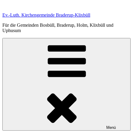
Zum
Inhalt
Ev.-Luth. Kirchengemeinde Braderup-Klixbüll
springen
Für die Gemeinden Bosbüll, Braderup, Holm, Klixbüll und
Uphusum
Menü