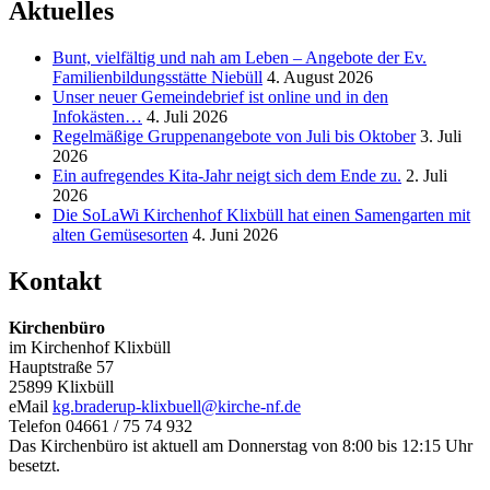
Aktuelles
Bunt, vielfältig und nah am Leben – Angebote der Ev.
Familienbildungsstätte Niebüll
4. August 2026
Unser neuer Gemeindebrief ist online und in den
Infokästen…
4. Juli 2026
Regelmäßige Gruppenangebote von Juli bis Oktober
3. Juli
2026
Ein aufregendes Kita-Jahr neigt sich dem Ende zu.
2. Juli
2026
Die SoLaWi Kirchenhof Klixbüll hat einen Samengarten mit
alten Gemüsesorten
4. Juni 2026
Kontakt
Kirchenbüro
im Kirchenhof Klixbüll
Hauptstraße 57
25899 Klixbüll
eMail
kg.braderup-klixbuell@kirche-nf.de
Telefon 04661 / 75 74 932
Das Kirchenbüro ist aktuell am Donnerstag von 8:00 bis 12:15 Uhr
besetzt.