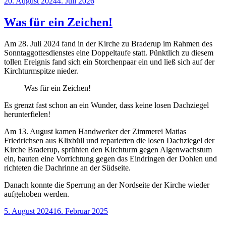
Veröffentlicht
20. August 2024
4. Juli 2026
am
Was für ein Zeichen!
Am 28. Juli 2024 fand in der Kirche zu Braderup im Rahmen des
Sonntaggottesdienstes eine Doppeltaufe statt. Pünktlich zu diesem
tollen Ereignis fand sich ein Storchenpaar ein und ließ sich auf der
Kirchturmspitze nieder.
Was für ein Zeichen!
Es grenzt fast schon an ein Wunder, dass keine losen Dachziegel
herunterfielen!
Am 13. August kamen Handwerker der Zimmerei Matias
Friedrichsen aus Klixbüll und reparierten die losen Dachziegel der
Kirche Braderup, sprühten den Kirchturm gegen Algenwachstum
ein, bauten eine Vorrichtung gegen das Eindringen der Dohlen und
richteten die Dachrinne an der Südseite.
Danach konnte die Sperrung an der Nordseite der Kirche wieder
aufgehoben werden.
Veröffentlicht
5. August 2024
16. Februar 2025
am