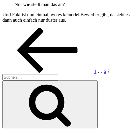
Nur wie stellt man das an?
Und Fakt ist nun einmal, wo es keinerlei Bewerber gibt, da sieht es
dann auch einfach nur düster aus.
Seitennummerierung
Vorherige
Seite
Seite
Seite
Seite
der
Beiträge
1
…
6
7
Suchen
nach:
Suchen