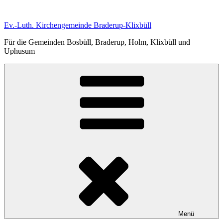
Zum
Inhalt
Ev.-Luth. Kirchengemeinde Braderup-Klixbüll
springen
Für die Gemeinden Bosbüll, Braderup, Holm, Klixbüll und
Uphusum
Menü