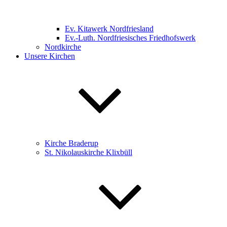
Ev. Kitawerk Nordfriesland
Ev.-Luth. Nordfriesisches Friedhofswerk
Nordkirche
Unsere Kirchen
Kirche Braderup
St. Nikolauskirche Klixbüll