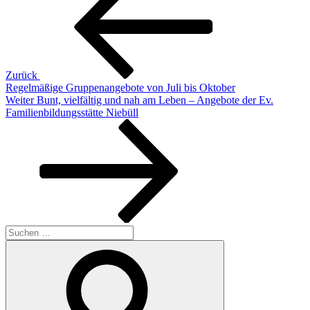
Zurück
Regelmäßige Gruppenangebote von Juli bis Oktober
Nächster
Weiter
Bunt, vielfältig und nah am Leben – Angebote der Ev.
Beitrag
Familienbildungsstätte Niebüll
Suchen
nach:
Suchen