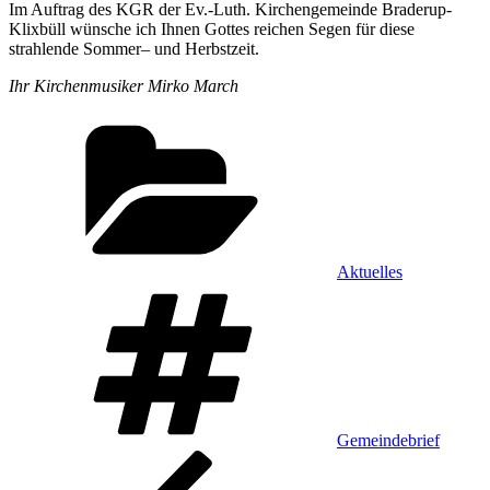
Im Auftrag des KGR der Ev.-Luth. Kirchengemeinde Braderup-
Klixbüll wünsche ich Ihnen Gottes reichen Segen für diese
strahlende Sommer– und Herbstzeit.
Ihr Kirchenmusiker Mirko March
Kategorien
Aktuelles
Schlagwörter
Gemeindebrief
Beitragsnavigation
Vorheriger
Beitrag