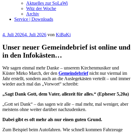
Aktuelles zur SoLaWi
Witz der Woche
Archiv
Service | Downloads
Veröffentlicht
4. Juli 2026
4. Juli 2026
von
KiBaKi
am
Unser neuer Gemeindebrief ist online und
in den Infokästen…
Wir sagen einmal mehr Danke – unserem Kirchenmusiker und
Küster Mirko March, der den
Gemeindebrief
nicht nur viermal im
Jahr erstellt, sondern auch an die Auslegekästen verteilt – und immer
wieder auch mal das „Vorwort“ schreibt:
„Sagt Dank Gott, dem Vater, allezeit für alles.“ (Epheser 5,20a)
„Gott sei Dank“ – das sagen wir alle – mal mehr, mal weniger, aber
meistens ohne weiter darüber nachzudenken.
Dabei gibt es oft mehr als nur einen guten Grund.
Zum Beispiel beim Autofahren. Wie schnell kommen Fahrzeuge