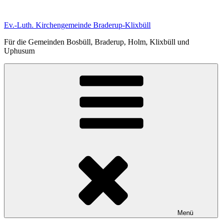
Zum
Inhalt
Ev.-Luth. Kirchengemeinde Braderup-Klixbüll
springen
Für die Gemeinden Bosbüll, Braderup, Holm, Klixbüll und
Uphusum
Menü