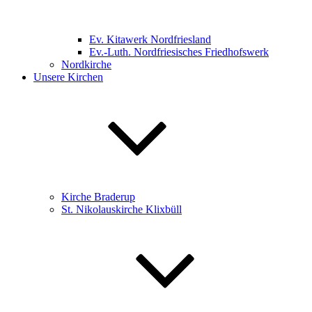
Ev. Kitawerk Nordfriesland
Ev.-Luth. Nordfriesisches Friedhofswerk
Nordkirche
Unsere Kirchen
Kirche Braderup
St. Nikolauskirche Klixbüll