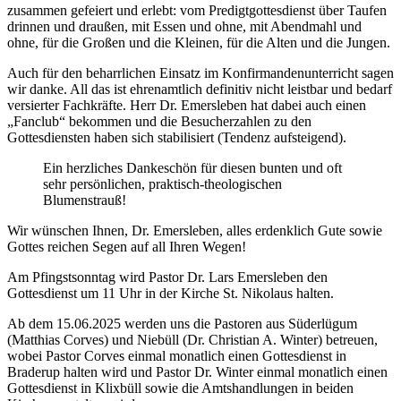
zusammen gefeiert und erlebt: vom Predigtgottesdienst über Taufen
drinnen und draußen, mit Essen und ohne, mit Abendmahl und
ohne, für die Großen und die Kleinen, für die Alten und die Jungen.
Auch für den beharrlichen Einsatz im Konfirmandenunterricht sagen
wir danke. All das ist ehrenamtlich definitiv nicht leistbar und bedarf
versierter Fachkräfte. Herr Dr. Emersleben hat dabei auch einen
„Fanclub“ bekommen und die Besucherzahlen zu den
Gottesdiensten haben sich stabilisiert (Tendenz aufsteigend).
Ein herzliches Dankeschön für diesen bunten und oft
sehr persönlichen, praktisch-theologischen
Blumenstrauß!
Wir wünschen Ihnen, Dr. Emersleben, alles erdenklich Gute sowie
Gottes reichen Segen auf all Ihren Wegen!
Am Pfingstsonntag wird Pastor Dr. Lars Emersleben den
Gottesdienst um 11 Uhr in der Kirche St. Nikolaus halten.
Ab dem 15.06.2025 werden uns die Pastoren aus Süderlügum
(Matthias Corves) und Niebüll (Dr. Christian A. Winter) betreuen,
wobei Pastor Corves einmal monatlich einen Gottesdienst in
Braderup halten wird und Pastor Dr. Winter einmal monatlich einen
Gottesdienst in Klixbüll sowie die Amtshandlungen in beiden