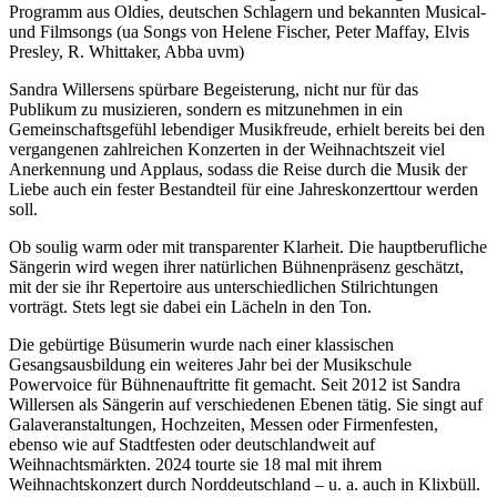
Programm aus Oldies, deutschen Schlagern und bekannten Musical-
und Filmsongs (ua Songs von Helene Fischer, Peter Maffay, Elvis
Presley, R. Whittaker, Abba uvm)
Sandra Willersens spürbare Begeisterung, nicht nur für das
Publikum zu musizieren, sondern es mitzunehmen in ein
Gemeinschaftsgefühl lebendiger Musikfreude, erhielt bereits bei den
vergangenen zahlreichen Konzerten in der Weihnachtszeit viel
Anerkennung und Applaus, sodass die Reise durch die Musik der
Liebe auch ein fester Bestandteil für eine Jahreskonzerttour werden
soll.
Ob soulig warm oder mit transparenter Klarheit. Die hauptberufliche
Sängerin wird wegen ihrer natürlichen Bühnenpräsenz geschätzt,
mit der sie ihr Repertoire aus unterschiedlichen Stilrichtungen
vorträgt. Stets legt sie dabei ein Lächeln in den Ton.
Die gebürtige Büsumerin wurde nach einer klassischen
Gesangsausbildung ein weiteres Jahr bei der Musikschule
Powervoice für Bühnenauftritte fit gemacht. Seit 2012 ist Sandra
Willersen als Sängerin auf verschiedenen Ebenen tätig. Sie singt auf
Galaveranstaltungen, Hochzeiten, Messen oder Firmenfesten,
ebenso wie auf Stadtfesten oder deutschlandweit auf
Weihnachtsmärkten. 2024 tourte sie 18 mal mit ihrem
Weihnachtskonzert durch Norddeutschland – u. a. auch in Klixbüll.