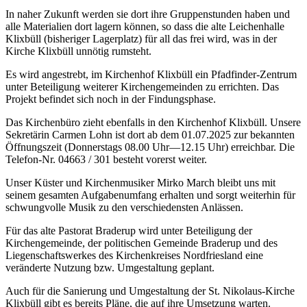
In naher Zukunft werden sie dort ihre Gruppenstunden haben und
alle Materialien dort lagern können, so dass die alte Leichenhalle
Klixbüll (bisheriger Lagerplatz) für all das frei wird, was in der
Kirche Klixbüll unnötig rumsteht.
Es wird angestrebt, im Kirchenhof Klixbüll ein Pfadfinder-Zentrum
unter Beteiligung weiterer Kirchengemeinden zu errichten. Das
Projekt befindet sich noch in der Findungsphase.
Das Kirchenbüro zieht ebenfalls in den Kirchenhof Klixbüll. Unsere
Sekretärin Carmen Lohn ist dort ab dem 01.07.2025 zur bekannten
Öffnungszeit (Donnerstags 08.00 Uhr—12.15 Uhr) erreichbar. Die
Telefon-Nr. 04663 / 301 besteht vorerst weiter.
Unser Küster und Kirchenmusiker Mirko March bleibt uns mit
seinem gesamten Aufgabenumfang erhalten und sorgt weiterhin für
schwungvolle Musik zu den verschiedensten Anlässen.
Für das alte Pastorat Braderup wird unter Beteiligung der
Kirchengemeinde, der politischen Gemeinde Braderup und des
Liegenschaftswerkes des Kirchenkreises Nordfriesland eine
veränderte Nutzung bzw. Umgestaltung geplant.
Auch für die Sanierung und Umgestaltung der St. Nikolaus-Kirche
Klixbüll gibt es bereits Pläne, die auf ihre Umsetzung warten.