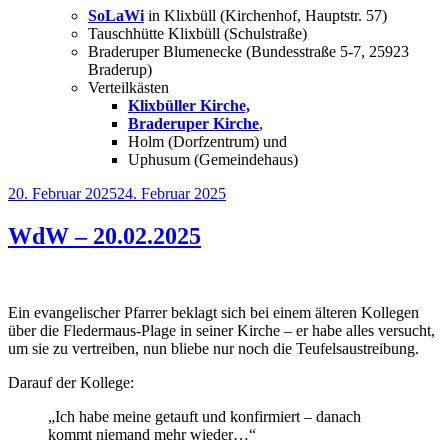
SoLaWi
in Klixbüll (Kirchenhof, Hauptstr. 57)
Tauschhütte Klixbüll (Schulstraße)
Braderuper Blumenecke (Bundesstraße 5-7, 25923
Braderup)
Verteilkästen
Klixbüller Kirche,
Braderuper Kirche
,
Holm (Dorfzentrum) und
Uphusum (Gemeindehaus)
Veröffentlicht
20. Februar 2025
24. Februar 2025
am
WdW – 20.02.2025
Ein evangelischer Pfarrer beklagt sich bei einem älteren Kollegen
über die Fledermaus-Plage in seiner Kirche – er habe alles versucht,
um sie zu vertreiben, nun bliebe nur noch die Teufelsaustreibung.
Darauf der Kollege:
„Ich habe meine getauft und konfirmiert – danach
kommt niemand mehr wieder…“