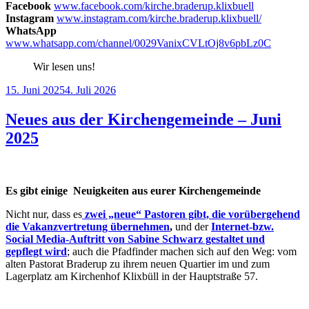
Facebook
www.facebook.com/kirche.braderup.klixbuell
Instagram
www.instagram.com/kirche.braderup.klixbuell/
WhatsApp
www.whatsapp.com/channel/0029VanixCVLtOj8v6pbLz0C
Wir lesen uns!
Veröffentlicht
15. Juni 2025
4. Juli 2026
am
Neues aus der Kirchengemeinde – Juni
2025
Es gibt einige Neuigkeiten aus eurer Kirchengemeinde
Nicht nur, dass es
zwei „neue“ Pastoren gibt, die vorübergehend
die Vakanzvertretung übernehmen
,
und der
Internet-bzw.
Social Media-Auftritt von Sabine Schwarz gestaltet und
gepflegt wird
; auch die Pfadfinder machen sich auf den Weg: vom
alten Pastorat Braderup zu ihrem neuen Quartier im und zum
Lagerplatz am Kirchenhof Klixbüll in der Hauptstraße 57.