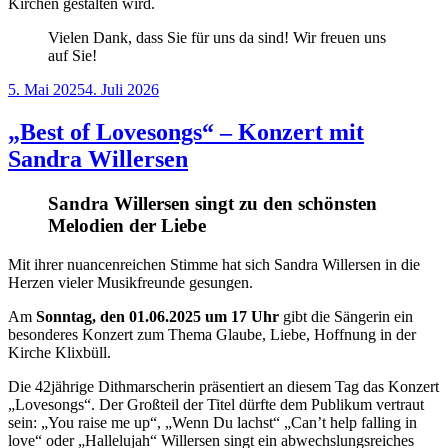
Kirchen gestalten wird.
Vielen Dank, dass Sie für uns da sind! Wir freuen uns
auf Sie!
Veröffentlicht
5. Mai 2025
4. Juli 2026
am
„Best of Lovesongs“ – Konzert mit
Sandra Willersen
Sandra Willersen singt zu den schönsten
Melodien der Liebe
Mit ihrer nuancenreichen Stimme hat sich Sandra Willersen in die
Herzen vieler Musikfreunde gesungen.
Am
Sonntag, den 01.06.2025 um 17 Uhr
gibt die Sängerin ein
besonderes Konzert zum Thema Glaube, Liebe, Hoffnung in der
Kirche Klixbüll.
Die 42jährige Dithmarscherin präsentiert an diesem Tag das Konzert
„Lovesongs“. Der Großteil der Titel dürfte dem Publikum vertraut
sein: „You raise me up“, „Wenn Du lachst“ „Can’t help falling in
love“ oder „Hallelujah“ Willersen singt ein abwechslungsreiches