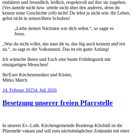
einfahren und freundlich, höflich, respektvoll auf ihn/ sie zugehen.
(Ver-)urteile nicht bzw. urteile nicht über den anderen, denn du
kennst seine Geschichte (oft) nicht! Du lebst ja nicht sein /ihr Leben,
gehst nicht in seinen/ihren Schuhen!
„Liebe deinen Nächsten wie dich selbst.“, so sagte es
Jesus.
„Was du nicht willst, das man dir tu, das füg auch keinem and‘ren
zu.“, so sagt es der Volksmund. Das ist ein guter Anfang!
Ich wünsche Ihnen und Euch eine bunte Frühlingszeit mit
einzigartigen Menschen!
Ihr/Euer Kirchenmusiker und Küster,
Mirko March
Veröffentlicht
24. Februar 2025
4. Juli 2026
am
Besetzung unserer freien Pfarrstelle
In unserer Ev.-Luth. Kirchengemeinde Braderup-Klixbüll ist die
Pfarrstelle vakant und soll zum nächstmöglichen Zeitpunkt mit einer