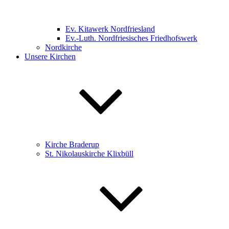
Ev. Kitawerk Nordfriesland
Ev.-Luth. Nordfriesisches Friedhofswerk
Nordkirche
Unsere Kirchen
Kirche Braderup
St. Nikolauskirche Klixbüll