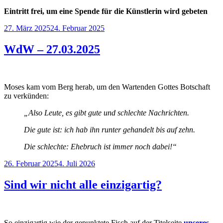
Eintritt frei, um eine Spende für die Künstlerin wird gebeten
Veröffentlicht
27. März 2025
24. Februar 2025
am
WdW – 27.03.2025
Moses kam vom Berg herab, um den Wartenden Gottes Botschaft
zu verkünden:
„Also Leute, es gibt gute und schlechte Nachrichten.
Die gute ist: ich hab ihn runter gehandelt bis auf zehn.
Die schlechte: Ehebruch ist immer noch dabei!“
Veröffentlicht
26. Februar 2025
4. Juli 2026
am
Sind wir nicht alle einzigartig?
So einzigartig wie der gepunktete Fisch auf der Titelseite
unseres