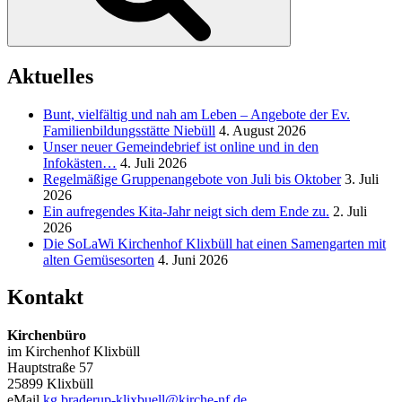
Aktuelles
Bunt, vielfältig und nah am Leben – Angebote der Ev.
Familienbildungsstätte Niebüll
4. August 2026
Unser neuer Gemeindebrief ist online und in den
Infokästen…
4. Juli 2026
Regelmäßige Gruppenangebote von Juli bis Oktober
3. Juli
2026
Ein aufregendes Kita-Jahr neigt sich dem Ende zu.
2. Juli
2026
Die SoLaWi Kirchenhof Klixbüll hat einen Samengarten mit
alten Gemüsesorten
4. Juni 2026
Kontakt
Kirchenbüro
im Kirchenhof Klixbüll
Hauptstraße 57
25899 Klixbüll
eMail
kg.braderup-klixbuell@kirche-nf.de