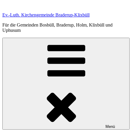
Zum
Inhalt
Ev.-Luth. Kirchengemeinde Braderup-Klixbüll
springen
Für die Gemeinden Bosbüll, Braderup, Holm, Klixbüll und
Uphusum
Menü