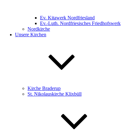
Ev. Kitawerk Nordfriesland
Ev.-Luth. Nordfriesisches Friedhofswerk
Nordkirche
Unsere Kirchen
Kirche Braderup
St. Nikolauskirche Klixbüll