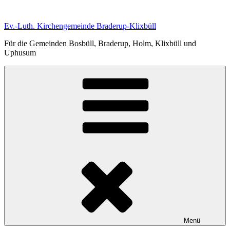
Zum
Inhalt
Ev.-Luth. Kirchengemeinde Braderup-Klixbüll
springen
Für die Gemeinden Bosbüll, Braderup, Holm, Klixbüll und
Uphusum
Menü