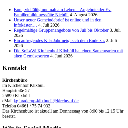
Bunt, vielfältig und nah am Leben – Angebote der Ev.
Familienbildungsstätte Niebüll
4. August 2026
Unser neuer Gemeindebrief ist online und in den
Infokästen…
4. Juli 2026
Regelmäßige Gruppenangebote von Juli bis Oktober
3. Juli
2026
Ein aufregendes Kita-Jahr neigt sich dem Ende zu.
2. Juli
2026
Die SoLaWi Kirchenhof Klixbüll hat einen Samengarten mit
alten Gemüsesorten
4. Juni 2026
Kontakt
Kirchenbüro
im Kirchenhof Klixbüll
Hauptstraße 57
25899 Klixbüll
eMail
kg.braderup-klixbuell@kirche-nf.de
Telefon 04661 / 75 74 932
Das Kirchenbüro ist aktuell am Donnerstag von 8:00 bis 12:15 Uhr
besetzt.