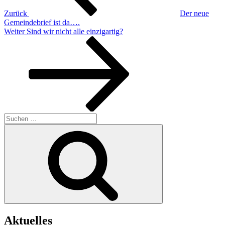
Zurück
Der neue
Gemeindebrief ist da….
Nächster
Weiter
Sind wir nicht alle einzigartig?
Beitrag
Suchen
nach:
Suchen
Aktuelles