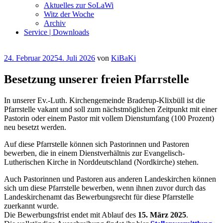
Aktuelles zur SoLaWi
Witz der Woche
Archiv
Service | Downloads
Veröffentlicht
24. Februar 2025
4. Juli 2026
von
KiBaKi
am
Besetzung unserer freien Pfarrstelle
In unserer Ev.-Luth. Kirchengemeinde Braderup-Klixbüll ist die
Pfarrstelle vakant und soll zum nächstmöglichen Zeitpunkt mit einer
Pastorin oder einem Pastor mit vollem Dienstumfang (100 Prozent)
neu besetzt werden.
Auf diese Pfarrstelle können sich Pastorinnen und Pastoren
bewerben, die in einem Dienstverhältnis zur Evangelisch-
Lutherischen Kirche in Norddeutschland (Nordkirche) stehen.
Auch Pastorinnen und Pastoren aus anderen Landeskirchen können
sich um diese Pfarrstelle bewerben, wenn ihnen zuvor durch das
Landeskirchenamt das Bewerbungsrecht für diese Pfarrstelle
zuerkannt wurde.
Die Bewerbungsfrist endet mit Ablauf des
15. März 2025
.