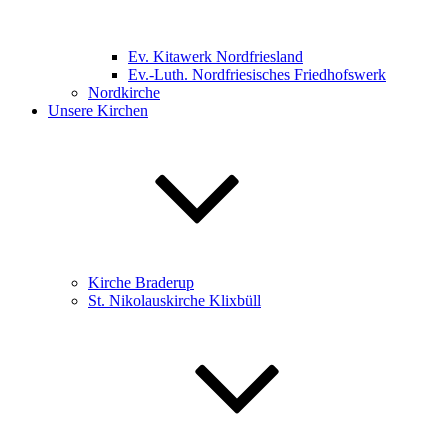
Ev. Kitawerk Nordfriesland
Ev.-Luth. Nordfriesisches Friedhofswerk
Nordkirche
Unsere Kirchen
Kirche Braderup
St. Nikolauskirche Klixbüll