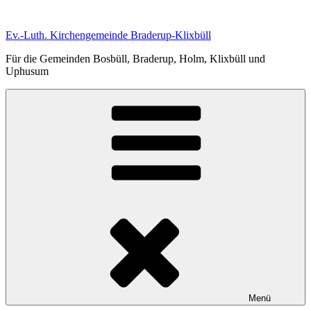
Zum
Inhalt
Ev.-Luth. Kirchengemeinde Braderup-Klixbüll
springen
Für die Gemeinden Bosbüll, Braderup, Holm, Klixbüll und
Uphusum
Menü