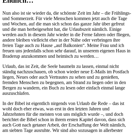
Endlich…
Nun also ist sie wieder da, die schönste Zeit im Jahr – die Frühlings-
und Sommerzeit. Für viele Menschen kommen jetzt auch die Tage
und Wochen, auf die man sich schon das ganze Jahr über gefreut
und die man herbeigesehnt hat, die Urlaubszeit nämlich. Einige
werden auch in diesem Jahr wieder in die Ferne fahren oder fliegen,
andere bleiben vielleicht eher in der Nähe oder verbringen ihre
freien Tage auch zu Hause „auf Balkonien“. Meine Frau und ich
freuen uns jedenfalls schon sehr darauf, in unserem eigenen Haus in
Braderup anzukommen und heimisch zu werden…
Urlaub, das ist Zeit, die Seele baumeln zu lassen, einmal nicht
ständig nachzuschauen, ob schon wieder neue E-Mails im Postfach
liegen, Neues oder auch Vertrautes zu sehen und zu genießen,
fremden Menschen zu begegnen, am Strand zu liegen oder in den
Bergen zu wandern, ein Buch zu lesen oder einfach einmal lange
auszuschlafen.
In der Bibel ist eigentlich nirgends von Urlaub die Rede – das ist
wohl doch eher etwas, was erst in den letzten Jahren und
Jahrzehnten für die meisten von uns möglich wurde –, und doch
berichtet die Bibel schon in ihrem ersten Kapitel davon, dass sich
auch Gott nach getaner Arbeit, der Erschaffung der Welt nämlich,
am siebten Tage ausruhte. Wir sind also sozusagen in allerbester