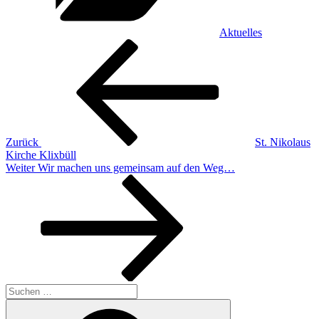
Aktuelles
Beitragsnavigation
Vorheriger
Beitrag
Zurück
St. Nikolaus
Kirche Klixbüll
Nächster
Weiter
Wir machen uns gemeinsam auf den Weg…
Beitrag
Suchen
nach:
Suchen